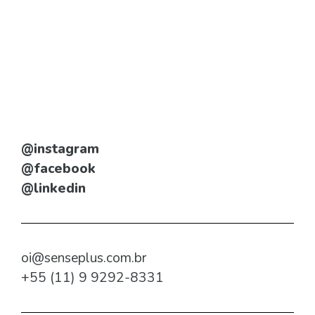
@instagram
@facebook
@linkedin
oi@senseplus.com.br
+55 (11) 9 9292-8331